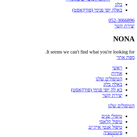
בלוג
באלה יופי פנימי (פודקאסט)
052-3066896
יצירת קשר
NONA
It seems we can't find what you're looking for.
מפת אתר
ראשי
אודות
הטיפולים שלנו
באלה בלוג
בא לה יופי פנימי (פודקאסט)
יצירת קשר
הטיפולים שלנו
טיפולי פנים
טיפול קלאסי
טיפול אנטי אייג׳ינג
פיגמנטציה