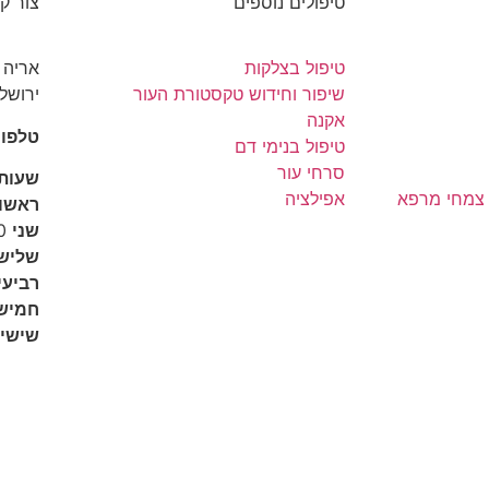
טיפולים נוספים
צור ק
טיפול בצלקות
שיפור וחידוש טקסטורת העור
ירושלי
אקנה
טלפון: 3066896
טיפול בנימי דם
סרחי עור
שעות
 צמחי מרפא
אפילציה
ראשון
שני
08:30-13:00
שליש
רביעי
חמיש
שישי