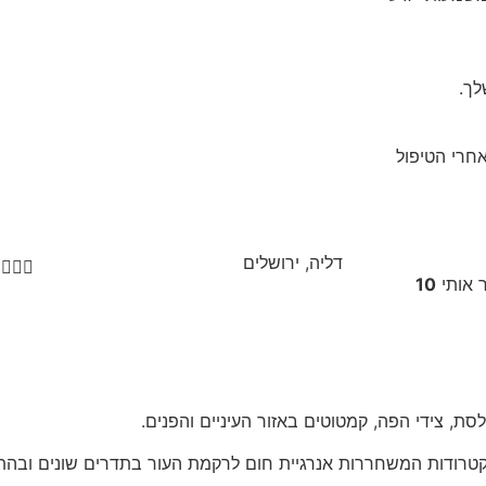
לך.
אחרי הטיפול
דליה, ירושלים




ר אותי
10
ת, צידי הפה, קמטוטים באזור העיניים והפנים.
רודות המשחררות אנרגיית חום לרקמת העור בתדרים שונים ובהתא