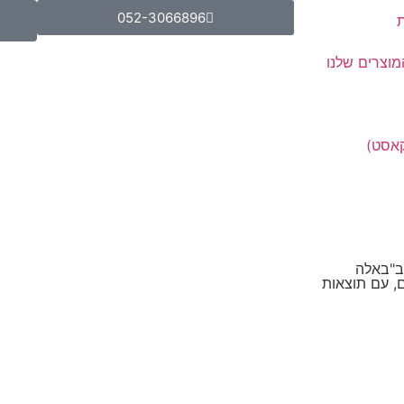
052-3066896
ת
מוצרים שלנו
קאסט)
 ב"באלה
, עם תוצאות