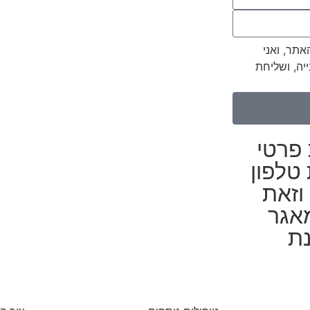
אתר, ואני
יה, ושליחת
 פרטי
טלפון
וזאת
אגר
נת