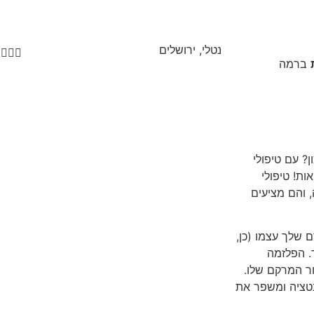
נטלי, ירושלים




ברמה
ן? עם טיפולי
ת! טיפולי
 והם מציעים
שלך עצמו (כן,
. הפלזמה
ר המרקם שלו.
טציה ומשפר את