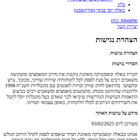
בלוג
באלה יופי פנימי (פודקאסט)
052-3066896
יצירת קשר
הצהרת נגישות
הצהרת נגישות
הסדרי נגישות
חברת באלה קוסמטיקה מאוזנת נוקטת את מירב המאמצים ומשקיעה
משאבים רבים על מנת לספק לכל לקוחותיה שירות שוויוני, מכובד, נגיש
ומקצועי. בהתאם לחוק שוויון זכויות לאנשים עם מוגבלויות תשנ"ח-1998
ולתקנות שהותקנו מכוחו, מושקעים מאמצים ומשאבים רבים בביצוע
התאמות הנגישות הנדרשות שיביאו לכך שאדם בעל מוגבלות יוכל לקבל
את השירותים הניתנים לכלל הלקוחות, באופן עצמאי ושוויוני.
מידע על נגישות האתר
מעודכן ליום ‏03/02/2025
אנחנו בבאלה קוסמטיקה מאוזנת תמיד שואפים לספק לקהל הרחב הגולש
באתר תוכן נגיש ככל שניתן, ללא כל קשר לטכנולוגיה בה נבנה האתר.