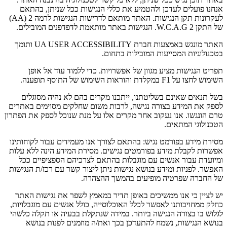
אנחנו פועלים לעדכן ולהטמיע את כללי הנגישות ככל שניתן, בהתאם
לעקרונות תקן הנגישות. האתר מותאם לדרישות הנגישות לרמה 2 (AA)
של התקן W.C.A.G 2. הנגישות באתר מותאמת לדפדפנים המובילים.
האתר מונגש באמצעות חברת UA USER ACCESSIBILITY ותומך
בטכנולוגיות המסייעות המובילות בתחום.
תפריט הנגישות מציע מגוון של אפשרויות. כדי ללמוד עוד אל אופן
השימוש לחצו על F1 במקלדת והוראות השימוש של התוסף תופענה.
בשל תנאים שאינם בשליטתנו, ייתכנו מקרים בהם לא נהיה מסוגלים
לספק את המידע בצורה נגישה, לרבות משום שחלקים מסוימים באתרים
טרם הונגשו. אנו נעקוב אחר מקרים אלו על מנת שנוכל לספק את הפתרון
הטכנולוגי המתאים.
מסירת מידע בפורמט נגיש
: בהתאם לצורך אנו מעמידים עבור לקוחותינו
אפשרות לקבלת מידע בפורמטים נגישים. מסירת המידע הינה ללא עלות
ומיועדת עבור אנשים עם מוגבלות בהתאם לצרכיהם הספציפיים ככל
האפשר. לפניות ומידע בנושא נגישות ניתן ליצור קשר עם רכז/ת הנגישות
של החברה שפרטיה מופיעים בהמשך ההצהרה.
יש לציין כי אנו ממשיכים באופן תדיר במאמץ לשפר את נגישות האתר
כחלק ממחויבותנו לאפשר לכלל האוכלוסייה, כולל אנשים עם מוגבלויות,
לגלוש בו בצורה הנגישה ביותר. במידה שנתקלת בבעיה או תקלה כלשהי
בנושא הנגישות, נשמח להתעדכן בכך ואת/ה מוזמנים לפנות בנושא