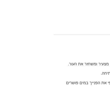
, מצעיר ומשחזר את העור.
 בעזרת גליקו ופיברו או דרמה ושימוש במיטו ספציאל . מרחי אימונו למשך 15-20 דק’. שטפי את הפנייך במים פושרים