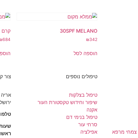
30SPF MELANO
קרם פ
₪
684
₪
342
הוספה לסל
הוספ
טיפולים נוספים
צור ק
טיפול בצלקות
שיפור וחידוש טקסטורת העור
ירושלי
אקנה
טלפון: 3066896
טיפול בנימי דם
סרחי עור
שעות
 צמחי מרפא
אפילציה
ראשון