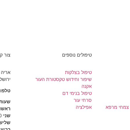
טיפולים נוספים
צור ק
טיפול בצלקות
שיפור וחידוש טקסטורת העור
ירושלי
אקנה
טלפון: 3066896
טיפול בנימי דם
סרחי עור
שעות
 צמחי מרפא
אפילציה
ראשון
שני
08:30-13:00
שליש
רביעי