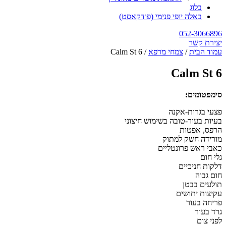
בלוג
באלה יופי פנימי (פודקאסט)
052-3066896
יצירת קשר
עמוד הבית
/
צמחי מרפא
/ Calm St 6
Calm St 6
סימפטומים:
פצעי בגרות-אקנה
בעיות בעור-טובה בשימוש חיצוני
הרפס, אפטות
מורידה חשק למתוק
כאבי ראש פרונטליים
גלי חום
דלקות חניכיים
חום גבוה
תולעים בבטן
עקיצות יתושים
פריחה בעור
גרד בעור
לפני צום