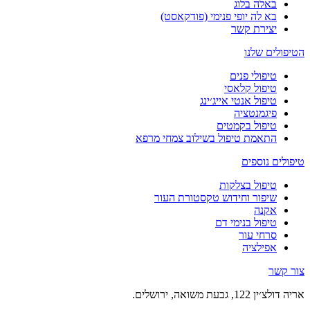
באלה בלוג
בא לה יופי פנימי (פודקאסט)
יצירת קשר
הטיפולים שלנו
טיפולי פנים
טיפול קלאסי
טיפול אנטי אייג׳ינג
פיגמנטציה
טיפול בקמטים
התאמת טיפול בשילוב צמחי מרפא
טיפולים נוספים
טיפול בצלקות
שיפור וחידוש טקסטורת העור
אקנה
טיפול בנימי דם
סרחי עור
אפילציה
צור קשר
אריה דולצ׳ין 122, גבעת משואה, ירושלים.